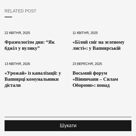
RELATED POST
22 КВІТНЯ, 2025
11 КВІТНЯ, 2025
Фразеологізм дня: “Як
«Білий сніг на зеленому
бджіл у вулику”
листі»: у Вапнярській
13 КВІТНЯ, 2026
23 ВЕРЕСНЯ, 2025
«Урожай» із каналізації: у
Восьмий форум
Вапнярці комунальники
«Вінничани – Силам
дістали
Оборони»: понад