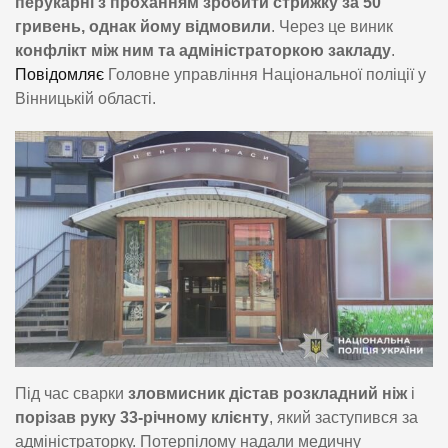
перукарні з проханням зробити стрижку за 50
гривень, однак йому відмовили
. Через це виник
конфлікт між ним та адміністраторкою закладу
.
Повідомляє
Головне управління Національної поліції у
Вінницькій області.
Під час сварки
зловмисник дістав розкладний ніж
і
порізав руку 33-річному клієнту
, який заступився за
адміністраторку. Потерпілому надали медичну