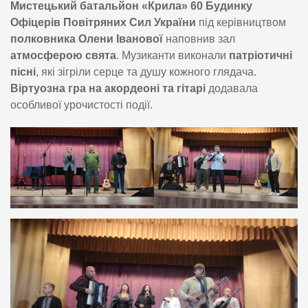
Мистецький батальйон «Крила» 60 Будинку
Офіцерів Повітряних Сил України
під керівництвом
полковника Олени Іванової
наповнив зал
атмосферою свята
. Музиканти виконали
патріотичні
пісні
, які зігріли серце та душу кожного глядача.
Віртуозна гра на акордеоні та гітарі
додавала
особливої урочистості події.