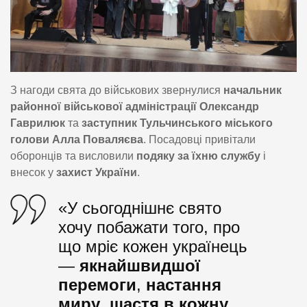
З нагоди свята до військових звернулися
начальник
районної військової адміністрації Олександр
Гаврилюк
та
заступник Тульчинського міського
голови Алла Поваляєва
. Посадовці привітали
оборонців та висловили
подяку за їхню службу
і
внесок у
захист України
.
«У сьогоднішнє свято
хочу побажати того, про
що мріє кожен українець
—
якнайшвидшої
перемоги
,
настання
миру
,
щастя в кожну