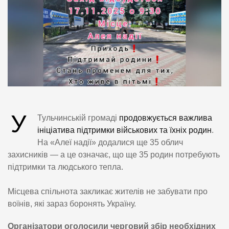
У
Тульчинській громаді
продовжується важлива
ініціатива підтримки військових та їхніх родин
.
На «Алеї надії» додалися ще 35 облич
захисників — а це означає, що ще 35 родин потребують
підтримки та людського тепла.
Місцева спільнота закликає жителів не забувати про
воїнів, які зараз боронять Україну.
Організатори оголосили черговий збір необхідних