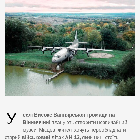
У
селі Високе Вапнярської громади на
Вінниччині
планують створити незвичайний
музей. Місцеві жителі хочуть переобладнати
старий
військовий літак АН-12
, який нині стоїть