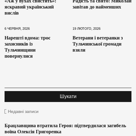
«Аж у вухах свистить»:
Радість та свято: Миколай
яскравий український
завітав до найменших
вислів
6 ЧЕРВНЯ, 2026
19 ЛЮТОГО, 2026
Нарешті вдома: троє
Ветерани і ветеранки з
захисників із
Тульчинської громади
Тульчинщини
взяли
повернулися
Недавні записи
Брацлавщина втратила Героя: підтвердилася загибель
воїна Олексія Григоренка