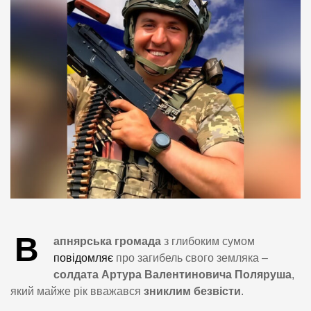
В
апнярська громада
з глибоким сумом
повідомляє
про загибель свого земляка –
солдата Артура Валентиновича Поляруша
,
який майже рік вважався
зниклим безвісти
.