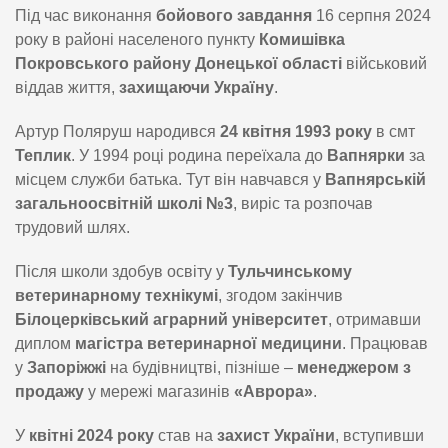
Під час виконання
бойового завдання
16 серпня 2024
року в районі населеного пункту
Комишівка
Покровського району Донецької області
військовий
віддав життя,
захищаючи Україну
.
Артур Поляруш народився
24 квітня 1993 року
в смт
Теплик
. У 1994 році родина переїхала до
Вапнярки
за
місцем служби батька. Тут він навчався у
Вапнярській
загальноосвітній школі №3
, виріс та розпочав
трудовий шлях.
Після школи здобув освіту у
Тульчинському
ветеринарному технікумі
, згодом закінчив
Білоцерківський аграрний університет
, отримавши
диплом
магістра ветеринарної медицини
. Працював
у
Запоріжжі
на будівництві, пізніше –
менеджером з
продажу
у мережі магазинів
«Аврора»
.
У
квітні 2024 року
став на
захист України
, вступивши