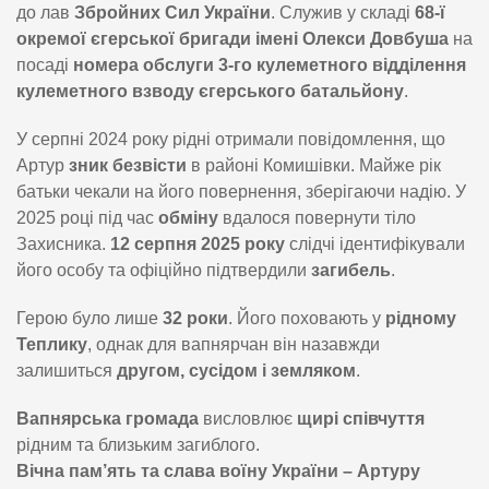
до лав
Збройних Сил України
. Служив у складі
68-ї
окремої єгерської бригади імені Олекси Довбуша
на
посаді
номера обслуги 3-го кулеметного відділення
кулеметного взводу єгерського батальйону
.
У серпні 2024 року рідні отримали повідомлення, що
Артур
зник безвісти
в районі Комишівки. Майже рік
батьки чекали на його повернення, зберігаючи надію. У
2025 році під час
обміну
вдалося повернути тіло
Захисника.
12 серпня 2025 року
слідчі ідентифікували
його особу та офіційно підтвердили
загибель
.
Герою було лише
32 роки
. Його поховають у
рідному
Теплику
, однак для вапнярчан він назавжди
залишиться
другом, сусідом і земляком
.
Вапнярська громада
висловлює
щирі співчуття
рідним та близьким загиблого.
Вічна пам’ять та слава воїну України – Артуру