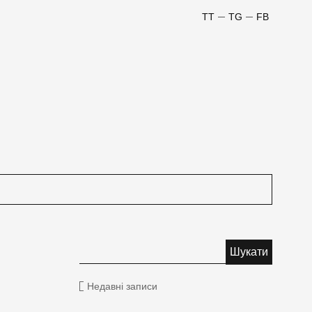
TT
TG
FB
Недавні записи