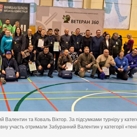
 Валентин та Коваль Віктор. За підсумками турніру у катего
ктивну участь отримали Забуранний Валентин у категорії «тені