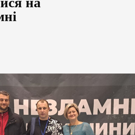
ися на
мні