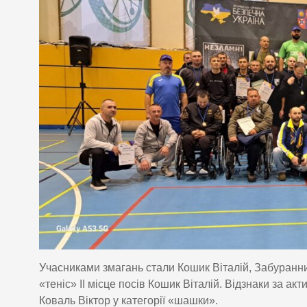
Учасниками змагань стали Кошик Віталій, Забуранний
«теніс» ІІ місце посів Кошик Віталій. Відзнаки за а
Коваль Віктор у категорії «шашки».