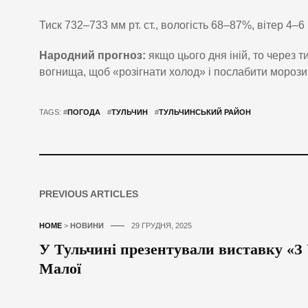
Тиск 732–733 мм рт. ст., вологість 68–87%, вітер 4–6
Народний прогноз:
якщо цього дня іній, то через 
вогнища, щоб «розігнати холод» і послабити морози
TAGS: #
ПОГОДА
#
ТУЛЬЧИН
#
ТУЛЬЧИНСЬКИЙ РАЙОН
PREVIOUS ARTICLES
HOME
>
НОВИНИ
29 ГРУДНЯ, 2025
У Тульчині презентували виставку «З 
Малої