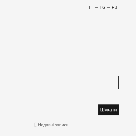
TT
TG
FB
Недавні записи