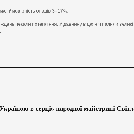
 м/с, ймовірність опадів 3–17%.
тиждень чекали потепління. У давнину в цю ніч палили великі
.
Україною в серці» народної майстрині Світ