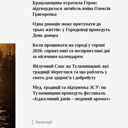
Брацлавщина втратила Героя:
підтвердилася загибель воїна Олексія
Григоренка
Одна донація може врятувати до
трьох життів: у Городківці проведуть
День донора
Коли працювати на городі у серпні
2026: сприятливі та несприятливі дні
за місячним календарем
Яблучний Спас на Тульчинщині: які
традиції збереглися та що роблять у
свято для здоров’я і добробуту
Мед, традиції та підтримка ЗСУ: на
Тульчинщині проведуть фестиваль
«Бджолиний дзвін – медовий аромат»
Категорії