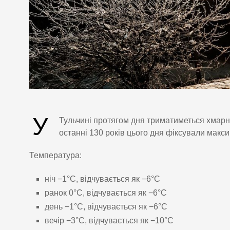
У
Тульчині протягом дня триматиметься хмарна п
останні 130 років цього дня фіксували макси
Температура:
ніч −1°C, відчувається як −6°C
ранок 0°C, відчувається як −6°C
день −1°C, відчувається як −6°C
вечір −3°C, відчувається як −10°C