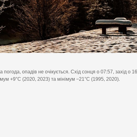
огода, опадів не очікується. Схід сонця о 07:57, захід о 16
мум +9°C (2020, 2023) та мінімум −21°C (1995, 2020).