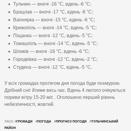
Тульчин — вночі -16 °С, вдень -6 °С;
Брацлав — вночі -17 °С, вдень -6 °С;
Вапнярка — вночі -15 °С, вдень -6 °С;
Крижопіль — вночі -14 °С, вдень -5 °С;
Піщанка — вночі -12 °С, вдень -5 °С;
Томашпіль — вночі -14 °С, вдень -5 °С;
Шпиків — вночі -16 °С, вдень -6 °С;
Городківка — вночі -12 °С, вдень -2 °С;
Студена — вночі -12 °С, вдень -5 °С.
У всіх громадах протягом дня погода буде похмурою.
Дрібний сніг йтиме весь час. Вдень 4 лютого очікуються
пориви вітру 15-20 м/с . Оголошено перший рівень
небезпечності, жовтий.
TAGS: #
ГРОМАДИ
#
ПОГОДА
#
ПРОГНОЗ ПОГОДИ
#
ТУЛЬЧИНСЬКИЙ
РАЙОН