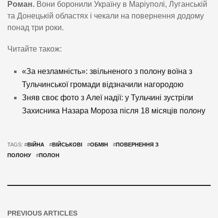
Роман.
Вони боронили Україну в Маріуполі, Луганській
та Донецькій областях і чекали на повернення додому
понад три роки.
Читайте також:
«За незламність»: звільненого з полону воїна з
Тульчинської громади відзначили нагородою
Зняв своє фото з Алеї надії: у Тульчині зустріли
Захисника Назара Мороза після 18 місяців полону
TAGS: #
ВІЙНА
#
ВІЙСЬКОВІ
#
ОБМІН
#
ПОВЕРНЕННЯ З
ПОЛОНУ
#
ПОЛОН
PREVIOUS ARTICLES