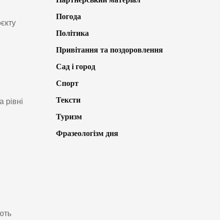
Погода
оєкту
Політика
Привітання та поздоровлення
Сад і город
Спорт
Тексти
а рівні
Туризм
Фразеологізм дня
ють