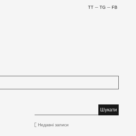
TT
TG
FB
Недавні записи