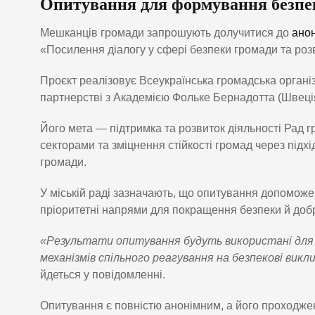
Опитування для формування безпе
Мешканців громади запрошують долучитися до
анон
«Посилення діалогу у сфері безпеки громади та розви
Проєкт реалізовує Всеукраїнська громадська органі
партнерстві з Академією Фольке Бернадотта (Швеція
Його мета — підтримка та розвиток діяльності Рад г
секторами та зміцнення стійкості громад через підх
громади.
У міській раді зазначають, що опитування допоможе 
пріоритетні напрями для покращення безпеки й доб
«Результати опитування будуть використані для
механізмів спільного реагування на безпекові викл
йдеться у повідомленні.
Опитування є повністю анонімним, а його проходже