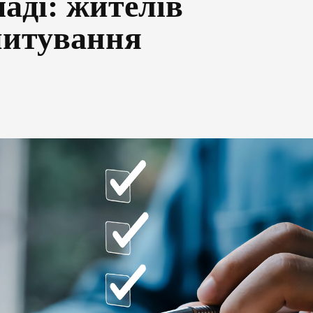
аді: жителів
питування