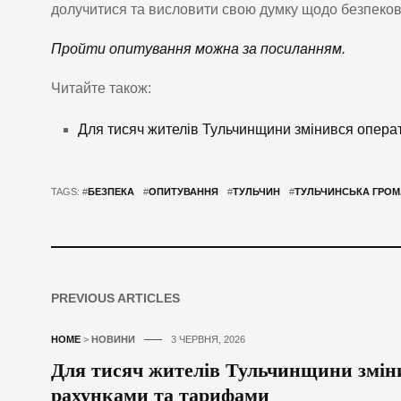
долучитися та висловити свою думку щодо безпеково
Пройти опитування можна за посиланням.
Читайте також:
Для тисяч жителів Тульчинщини змінився опера
TAGS: #
БЕЗПЕКА
#
ОПИТУВАННЯ
#
ТУЛЬЧИН
#
ТУЛЬЧИНСЬКА ГРО
PREVIOUS ARTICLES
HOME
>
НОВИНИ
3 ЧЕРВНЯ, 2026
Для тисяч жителів Тульчинщини зміни
рахунками та тарифами