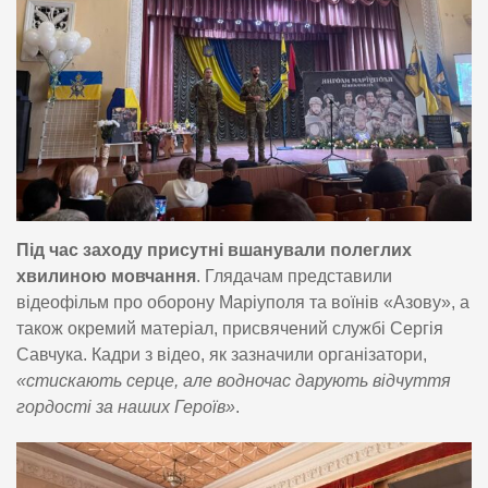
Під час заходу присутні вшанували полеглих
хвилиною мовчання
. Глядачам представили
відеофільм про оборону Маріуполя та воїнів «Азову», а
також окремий матеріал, присвячений службі Сергія
Савчука. Кадри з відео, як зазначили організатори,
«стискають серце, але водночас дарують відчуття
гордості за наших Героїв»
.