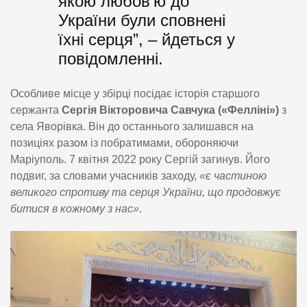
якою любов’ю до
України були сповнені
їхні серця”, – йдеться у
повідомленні.
Особливе місце у збірці посідає історія старшого
сержанта
Сергія Вікторовича Савчука («Фелліні»)
з
села Яворівка. Він до останнього залишався на
позиціях разом із побратимами, обороняючи
Маріуполь. 7 квітня 2022 року Сергій загинув. Його
подвиг, за словами учасників заходу,
«є частиною
великого спротиву та серця України, що продовжує
битися в кожному з нас»
.