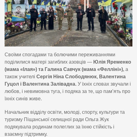
Своїми спогадами та болючими переживаннями
поділилися матері загиблих азовців —
Юлія Яременко
(мама «Ілая») та Галина Савчук (мама «Фелліні»),
а
також учителі
Сергія Ніна Слободянюк, Валентина
Гуцол і Валентина Залівадна.
У їхніх словах звучали і
любов, і невимовна туга, і подяка за те, що пам’ять про
їхніх синів живе.
Начальник відділу освіти, молоді, спорту, культури та
туризму Піщанської селищної ради Ольга Жук
подякувала родинам полеглих за їхню стійкість і
взаємну підтримку.