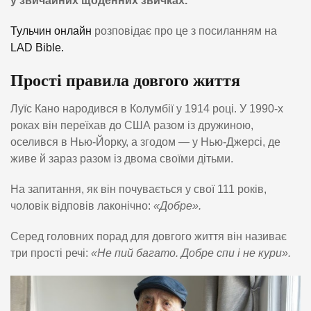
у звичайних щоденних звичках.
Тульчин онлайн
розповідає про це з посиланням на
LAD Bible.
Прості правила довгого життя
Луїс Кано народився в Колумбії у 1914 році. У 1990-х
роках він переїхав до США разом із дружиною,
оселився в Нью-Йорку, а згодом — у Нью-Джерсі, де
живе й зараз разом із двома своїми дітьми.
На запитання, як він почувається у свої 111 років,
чоловік відповів лаконічно:
«Добре».
Серед головних порад для довгого життя він називає
три прості речі:
«Не пий багато. Добре спи і не кури».