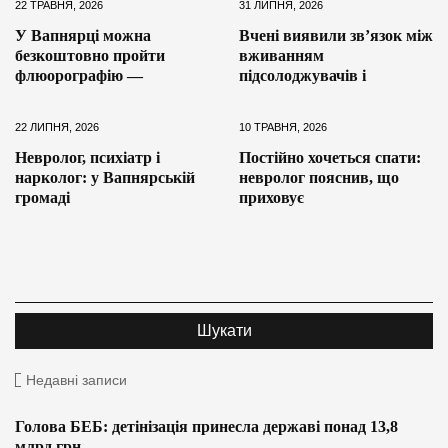
22 ТРАВНЯ, 2026
31 ЛИПНЯ, 2026
У Вапнярці можна
Вчені виявили зв’язок між
безкоштовно пройти
вживанням
флюорографію —
підсолоджувачів і
22 ЛИПНЯ, 2026
10 ТРАВНЯ, 2026
Невролог, психіатр і
Постійно хочеться спати:
нарколог: у Вапнярській
невролог пояснив, що
громаді
приховує
Недавні записи
Голова БЕБ: детінізація принесла державі понад 13,8
млрд грн