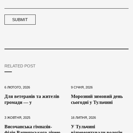
RELATED POST
6 ЛЮТОГО, 2026
9 СІЧНЯ, 2026
Для ветеранів та жителів
Морозний зимовий день
громади — у
сьогодні у Тульчині
3 ЖОВТНЯ, 2025
16 ЛИПНЯ, 2026
Височанська гімназія-
У Тульчині
філія Вапнярського ліцею
відремонтували водогін,