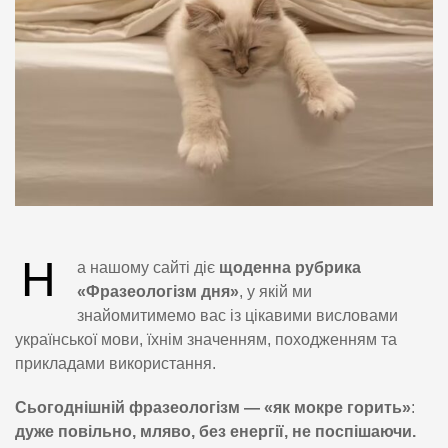
Н
а нашому сайті діє
щоденна рубрика
«Фразеологізм дня»
, у якій ми
знайомитимемо вас із цікавими висловами
української мови, їхнім значенням, походженням та
прикладами використання.
Сьогоднішній фразеологізм — «як мокре горить»
:
дуже повільно, мляво, без енергії, не поспішаючи.