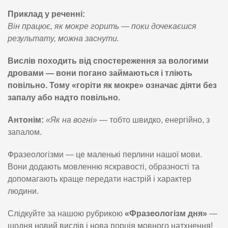
Приклад у реченні:
Він працює, як мокре горить — поки дочекаєшся
результату, можна заснути.
Вислів походить від спостереження за вологими
дровами — вони погано займаються і тліють
повільно. Тому «горіти як мокре» означає діяти без
запалу або надто повільно.
Антонім:
«Як на вогні»
— тобто швидко, енергійно, з
запалом.
Фразеологізми — це маленькі перлини нашої мови.
Вони додають мовленню яскравості, образності та
допомагають краще передати настрій і характер
людини.
Слідкуйте за нашою рубрикою
«Фразеологізм дня»
—
щодня новий вислів і нова порція мовного натхнення!