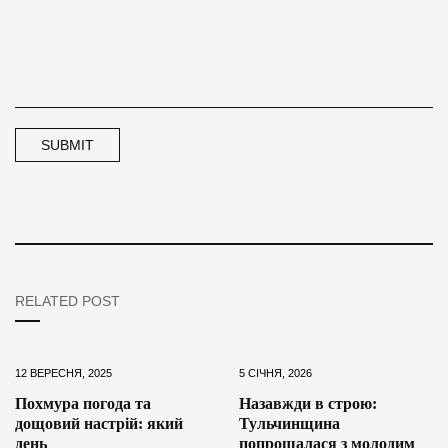
RELATED POST
12 ВЕРЕСНЯ, 2025
5 СІЧНЯ, 2026
Похмура погода та
Назавжди в строю:
дощовий настрій: який
Тульчинщина
день
попрощалася з молодим