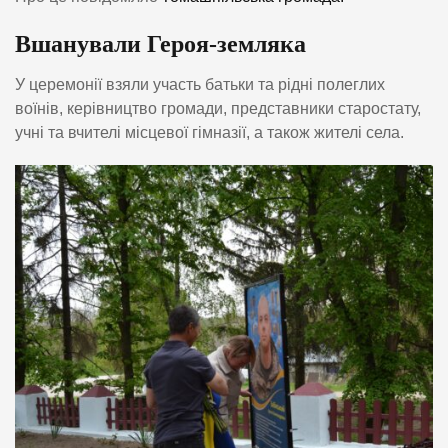
Вшанували Героя-земляка
У церемонії взяли участь батьки та рідні полеглих
воїнів, керівництво громади, представники старостату,
учні та вчителі місцевої гімназії, а також жителі села.