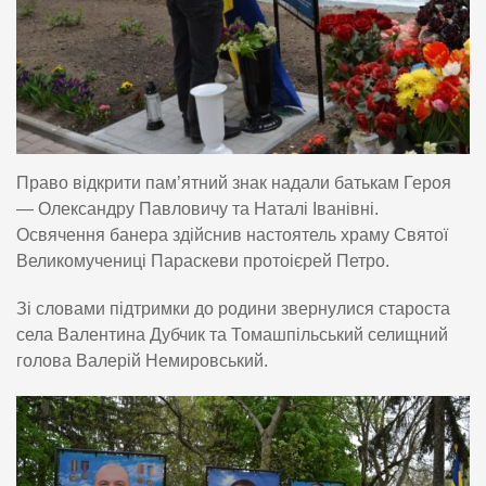
Право відкрити пам’ятний знак надали батькам Героя
— Олександру Павловичу та Наталі Іванівні.
Освячення банера здійснив настоятель храму Святої
Великомучениці Параскеви протоієрей Петро.
Зі словами підтримки до родини звернулися староста
села Валентина Дубчик та Томашпільський селищний
голова Валерій Немировський.