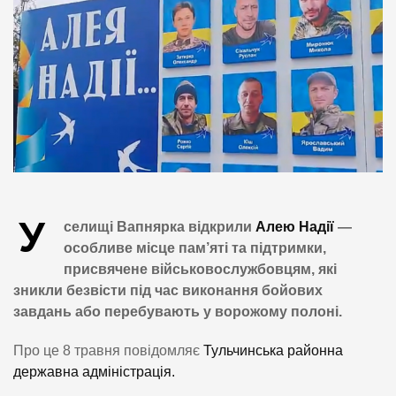
У
селищі Вапнярка відкрили
Алею Надії
—
особливе місце пам’яті та підтримки,
присвячене військовослужбовцям, які
зникли безвісти під час виконання бойових
завдань або перебувають у ворожому полоні.
Про це 8 травня повідомляє
Тульчинська районна
державна адміністрація.