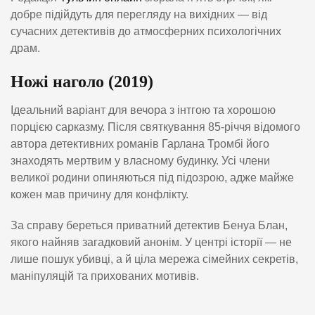
добре підійдуть для перегляду на вихідних — від
сучасних детективів до атмосферних психологічних
драм.
Ножі наголо (2019)
Ідеальний варіант для вечора з інтгою та хорошою
порцією сарказму. Після святкування 85-річчя відомого
автора детективних романів Гарлана Тромбі його
знаходять мертвим у власному будинку. Усі члени
великої родини опиняються під підозрою, адже майже
кожен мав причину для конфлікту.
За справу береться приватний детектив Бенуа Блан,
якого найняв загадковий анонім. У центрі історії — не
лише пошук убивці, а й ціла мережа сімейних секретів,
маніпуляцій та прихованих мотивів.