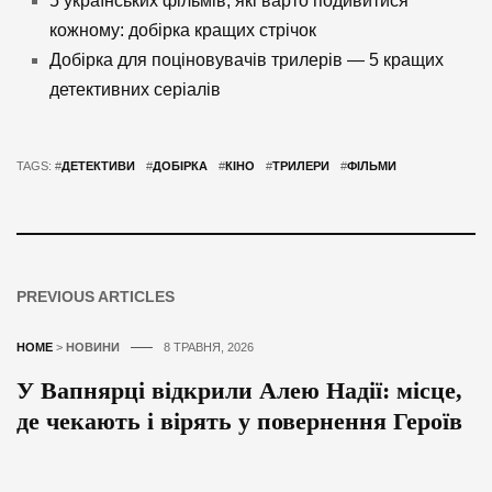
5 українських фільмів, які варто подивитися
кожному: добірка кращих стрічок
Добірка для поціновувачів трилерів — 5 кращих
детективних серіалів
TAGS: #
ДЕТЕКТИВИ
#
ДОБІРКА
#
КІНО
#
ТРИЛЕРИ
#
ФІЛЬМИ
PREVIOUS ARTICLES
HOME
>
НОВИНИ
8 ТРАВНЯ, 2026
У Вапнярці відкрили Алею Надії: місце,
де чекають і вірять у повернення Героїв