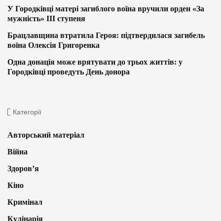
У Городківці матері загиблого воїна вручили орден «За
мужність» ІІІ ступеня
Брацлавщина втратила Героя: підтвердилася загибель
воїна Олексія Григоренка
Одна донація може врятувати до трьох життів: у
Городківці проведуть День донора
Категорії
Авторський матеріал
Війна
Здоров’я
Кіно
Кримінал
Кулінарія