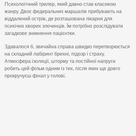
Психологічний трилер, який давно став класикою
жанру. Двоє федеральних маршалів прибувають на
віддалений острів, де розташована лікарня для
психічно хворих злочинців. Їм потрібно розслідувати
загадкове зникнення пацієнтки.
Здавалося б, звичайна справа швидко перетворюється
на складний лабіринт брехні, підозр і страху.
Атмосфера ізоляції, шторму та постійної напруги
робить цей фільм одним із тих, після яких ще довго
прокручуєш фінал у голові.