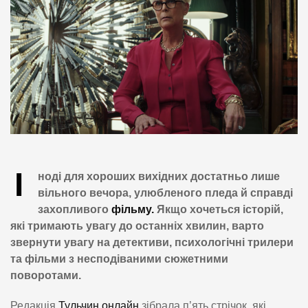
І
ноді для хороших вихідних достатньо лише
вільного вечора, улюбленого пледа й справді
захопливого
фільму.
Якщо хочеться історій,
які тримають увагу до останніх хвилин, варто
звернути увагу на детективи, психологічні трилери
та фільми з несподіваними сюжетними
поворотами.
Редакція
Тульчин онлайн
зібрала п’ять стрічок, які