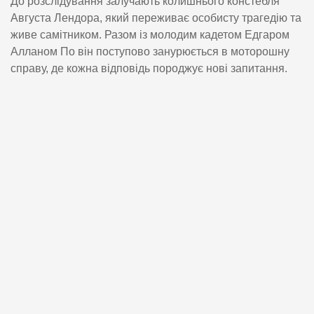
До розслідування залучають колишнього констебля
Августа Лендора, який переживає особисту трагедію та
живе самітником. Разом із молодим кадетом Едгаром
Алланом По він поступово занурюється в моторошну
справу, де кожна відповідь породжує нові запитання.