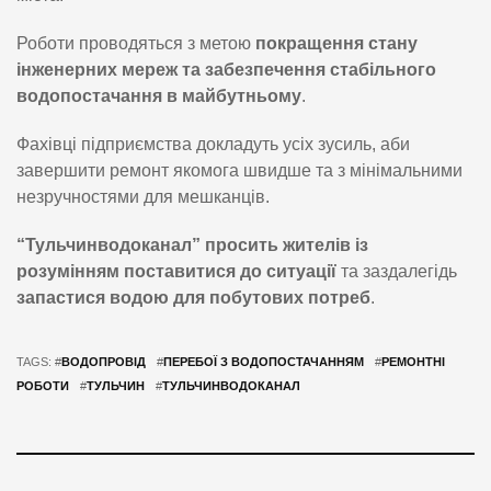
Роботи проводяться з метою
покращення стану
інженерних мереж та забезпечення стабільного
водопостачання в майбутньому
.
Фахівці підприємства докладуть усіх зусиль, аби
завершити ремонт якомога швидше та з мінімальними
незручностями для мешканців.
“Тульчинводоканал” просить жителів із
розумінням поставитися до ситуації
та заздалегідь
запастися водою для побутових потреб
.
TAGS: #
ВОДОПРОВІД
#
ПЕРЕБОЇ З ВОДОПОСТАЧАННЯМ
#
РЕМОНТНІ
РОБОТИ
#
ТУЛЬЧИН
#
ТУЛЬЧИНВОДОКАНАЛ