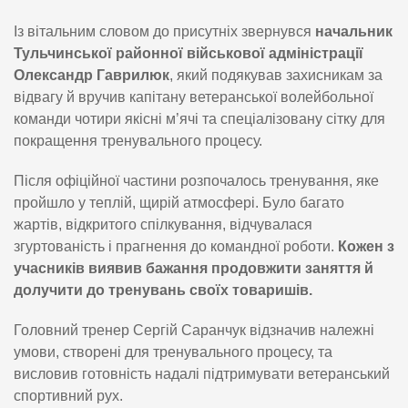
Із вітальним словом до присутніх звернувся
начальник
Тульчинської районної військової адміністрації
Олександр Гаврилюк
, який подякував захисникам за
відвагу й вручив капітану ветеранської волейбольної
команди чотири якісні м’ячі та спеціалізовану сітку для
покращення тренувального процесу.
Після офіційної частини розпочалось тренування, яке
пройшло у теплій, щирій атмосфері. Було багато
жартів, відкритого спілкування, відчувалася
згуртованість і прагнення до командної роботи.
Кожен з
учасників виявив бажання продовжити заняття й
долучити до тренувань своїх товаришів.
Головний тренер Сергій Саранчук відзначив належні
умови, створені для тренувального процесу, та
висловив готовність надалі підтримувати ветеранський
спортивний рух.