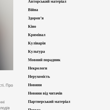
Авторський матеріал
Війна
Здоров’я
Кіно
Кримінал
Кулінарія
Культура
Мовний порадник
Некрологи
Нерухомість
Новини
ті. Про
Новини від читачів
Партнерський матеріал
нні
олодів
Погода