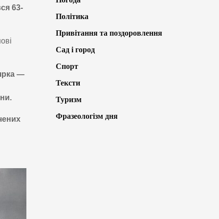
ся 63-
Політика
Привітання та поздоровлення
шові
Сад і город
Спорт
ярка —
Тексти
ни.
Туризм
Фразеологізм дня
чених