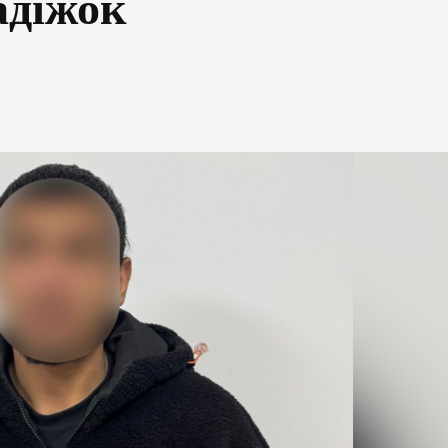
адіжок