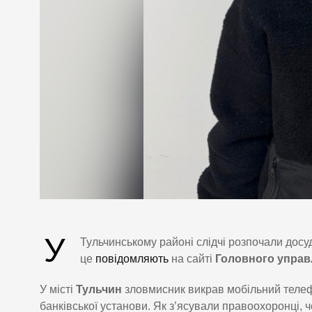
У
Тульчинському районі слідчі розпочали досу
це
повідомляють
на сайті
Головного управл
У місті
Тульчин
зловмисник викрав мобільний теле
банківської установи. Як з’ясували правоохоронці, 