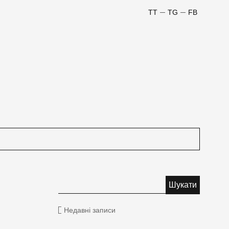
TT
TG
FB
Недавні записи