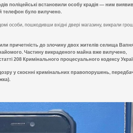
дів поліцейські встановили особу крадія — ним виявив
й телефон було вилучено.
омі особи, пошкодивши вхідні двері магазину, викрали гро
вили причетність до злочину двох жителів селища Вапн
 знайомого. Частину викраденого майна вже вилучено,
статті 208 Кримінального процесуального кодексу Украї
ідозру у скоєнні кримінальних правопорушень, передба
жка).