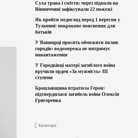
Суха трава і сміття: через підпали на
Вінниччині зафіксували 22 пожежі
Як пройти медогляд перед 1 вересня у
Тульчині: покрокове пояснення для
батьків
У Вапнярці просять обмежити полив
городів: водомережа не витримує
навантаження
У Городківці матері загиблого воїна
вручили орден «За мужність» ІІІ
ступеня
Брацлавщина втратила Героя:
підтвердилася загибель воїна Олексія
Григоренка
Категорії