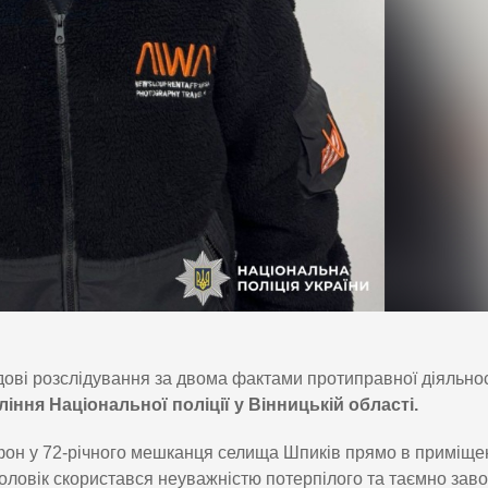
дові розслідування за двома фактами протиправної діяльнос
іння Національної поліції у Вінницькій області.
фон у 72-річного мешканця селища Шпиків прямо в приміще
чоловік скористався неуважністю потерпілого та таємно зав