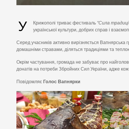
У
Крижополі триває фестиваль
“Сила традиці
української культури, добрих справ і взаємо
Серед учасників активно вирізняється Вапнярська 
домашніми стравами, діляться традиціями та тепл
Окрім частування, громада не забуває про найголов
донатів на потреби Збройних Сил України, адже кож
Повідомляє
Голос Вапнярки