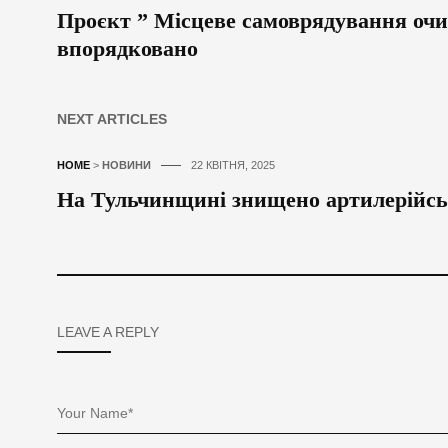
Проєкт ” Місцеве самоврядування очи
впорядковано
NEXT ARTICLES
HOME
>
НОВИНИ
22 КВІТНЯ, 2025
На Тульчинщині знищено артилерійськи
LEAVE A REPLY