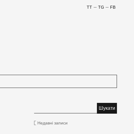
TT
TG
FB
Недавні записи