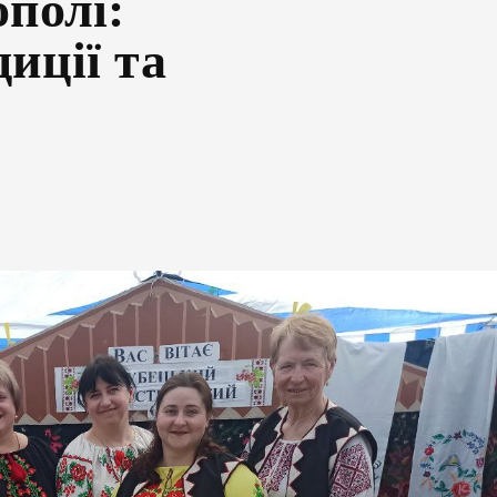
полі:
иції та