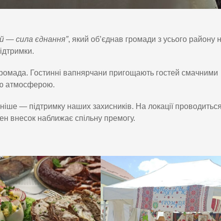
й — сила єднання”
, який об’єднав громади з усього району 
підтримки.
громада. Гостинні вапнярчани пригощають гостей смачними
ою атмосферою.
ніше — підтримку наших захисників. На локації проводиться
ен внесок наближає спільну премогу.