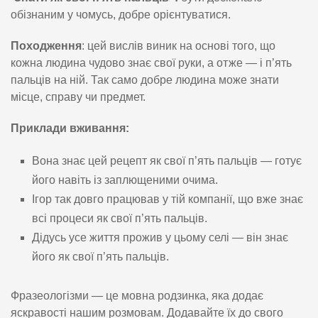
обізнаним у чомусь, добре орієнтуватися.
Походження
: цей вислів виник на основі того, що
кожна людина чудово знає свої руки, а отже — і п’ять
пальців на ній. Так само добре людина може знати
місце, справу чи предмет.
Приклади вживання:
Вона знає цей рецепт як свої п’ять пальців — готує
його навіть із заплющеними очима.
Ігор так довго працював у тій компанії, що вже знає
всі процеси як свої п’ять пальців.
Дідусь усе життя прожив у цьому селі — він знає
його як свої п’ять пальців.
Фразеологізми — це мовна родзинка, яка додає
яскравості нашим розмовам. Додавайте їх до свого