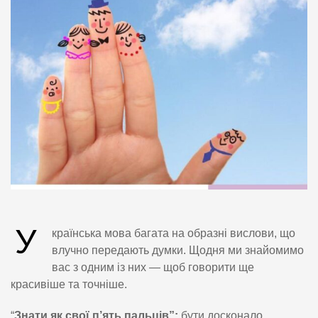
У
країнська мова багата на образні вислови, що
влучно передають думки. Щодня ми знайомимо
вас з одним із них — щоб говорити ще
красивіше та точніше.
“
Знати як свої п’ять пальців”:
бути досконало