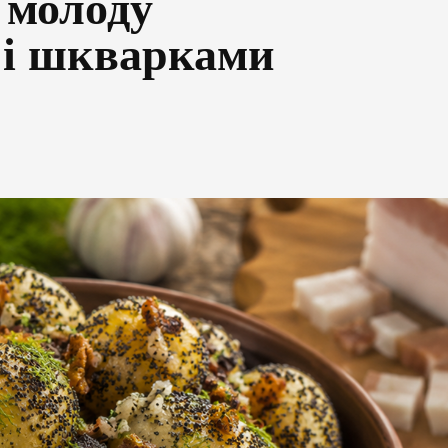
 молоду
 і шкварками