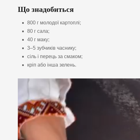
Що знадобиться
800 г молодої картоплі;
80 г сала;
40 г маку;
3–5 зубчиків часнику;
сіль і перець за смаком;
кріп або інша зелень.