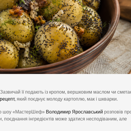
 Зазвичай її подають із кропом, вершковим маслом чи смета
рецепт,
який поєднує молоду картоплю, мак і шкварки.
ого шоу «МастерШеф»
Володимир Ярославський
розповів пр
ми, поєднання інгредієнтів може здатися несподіваним, але