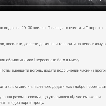
 водою на 20–30 хвилин. Після цього очистити її жорсткою
ю, посолити, довести до кипіння та варити на невеликому в
илин обсмажити мак і пересипати його в миску.
 Потім зменшити вогонь, додати подрібнений часник і прогрі
ти кілька хвилин, після чого додати мак і добре перемішат
вання разом із соками, що утворилися під час смаження.
т і щедра порція кропу.