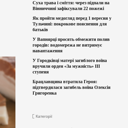
Суха трава і сміття: через підпали на
Вінниччині зафіксували 22 пожежі
Як пройти медогляд перед 1 вересня у
Тульчині: покрокове пояснення для
батьків
У Вапнярці просять обмежити полив
городів: водомережа не витримує
навантаження
У Городківці матері загиблого воїна
вручили орден «За мужність» ІІІ
ступеня
Брацлавщина втратила Героя:
підтвердилася загибель воїна Олексія
Григоренка
Категорії