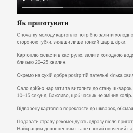
Як приготувати
Спочатку молоду картоплю потрібно залити холодною
стороною губки, знявши лише тонкий шар шкірки.
Картоплю скласти в каструлю, залити холодною водо
близько 20–25 хвилин.
Окремо на сухій добре розігрітій пательні кілька хв
Сало дрібно нарізати та витопити до стану шкварок.
10–15 секунд. Важливо, щоб часник не змінив колір.
Відварену картоплю перекласти до шкварок, обсмажи
Подавати страву рекомендують одразу після приготу
Найкращим доповненням стане свіжий овочевий сала