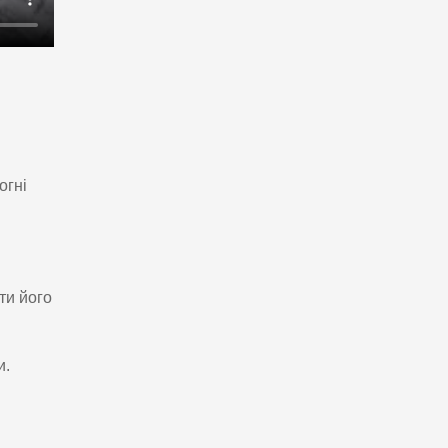
огні
ти його
и.