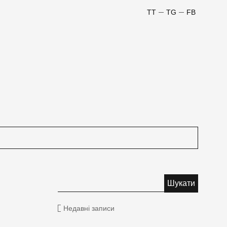
TT
TG
FB
Недавні записи