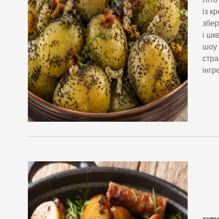
із к
збер
і шк
шоу
стра
інгр