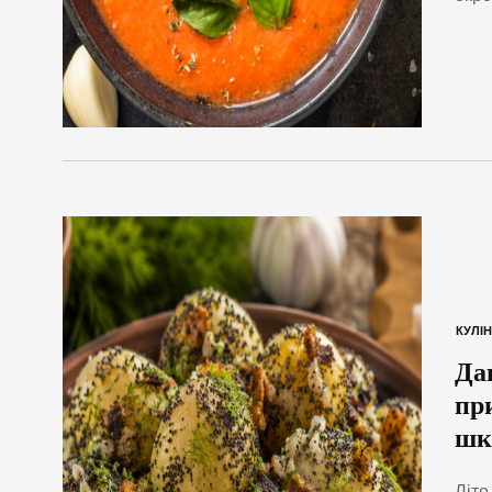
КУЛІН
Да
пр
шк
Літо