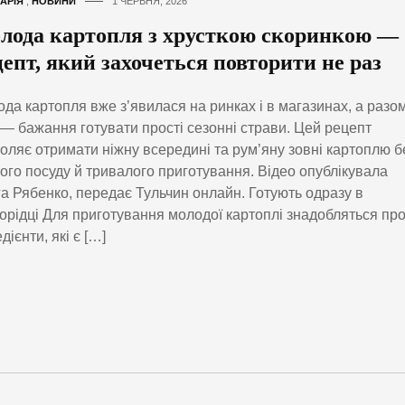
АРІЯ
,
НОВИНИ
1 ЧЕРВНЯ, 2026
лода картопля з хрусткою скоринкою —
цепт, який захочеться повторити не раз
да картопля вже з’явилася на ринках і в магазинах, а разом
— бажання готувати прості сезонні страви. Цей рецепт
оляє отримати ніжну всередині та рум’яну зовні картоплю б
ого посуду й тривалого приготування. Відео опублікувала
а Рябенко, передає Тульчин онлайн. Готують одразу в
орідці Для приготування молодої картоплі знадобляться про
едієнти, які є […]