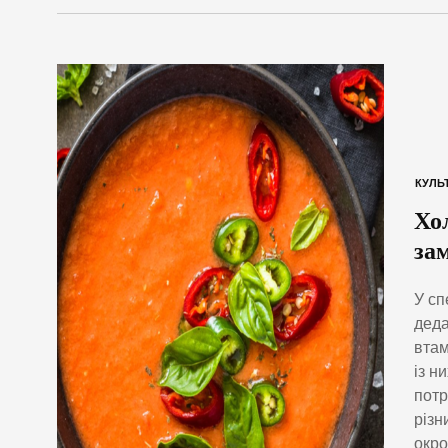
КУЛЬ
Хо
за
У сп
деда
втам
із н
потр
різн
окро