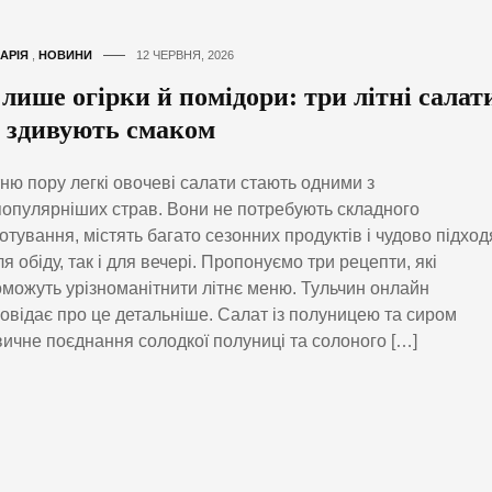
АРІЯ
,
НОВИНИ
12 ЧЕРВНЯ, 2026
лише огірки й помідори: три літні салат
і здивують смаком
тню пору легкі овочеві салати стають одними з
опулярніших страв. Вони не потребують складного
отування, містять багато сезонних продуктів і чудово підход
ля обіду, так і для вечері. Пропонуємо три рецепти, які
можуть урізноманітнити літнє меню. Тульчин онлайн
овідає про це детальніше. Салат із полуницею та сиром
ичне поєднання солодкої полуниці та солоного […]