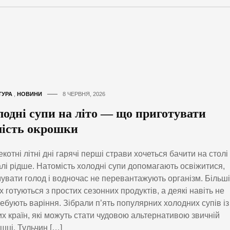
ТУРА
,
НОВИНИ
8 ЧЕРВНЯ, 2026
лодні супи на літо — що приготувати
мість окрошки
екотні літні дні гарячі перші страви хочеться бачити на столі
лі рідше. Натомість холодні супи допомагають освіжитися,
увати голод і водночас не перевантажують організм. Більші
их готуються з простих сезонних продуктів, а деякі навіть не
ебують варіння. Зібрали п’ять популярних холодних супів із
их країн, які можуть стати чудовою альтернативою звичній
шці. Тульчин […]