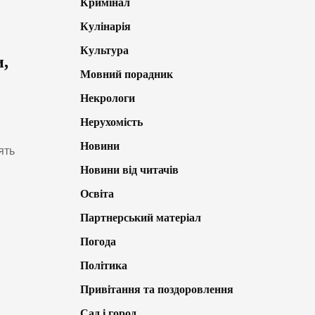
Кримінал
Кулінарія
Культура
и,
Мовний порадник
Некрологи
Нерухомість
Новини
ять
Новини від читачів
Освіта
Партнерський матеріал
Погода
Політика
Привітання та поздоровлення
Сад і город