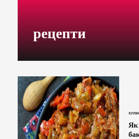
рецепти
КУЛІН
Як
ба