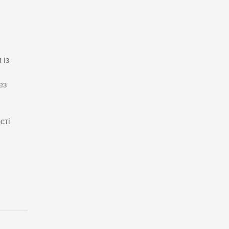
 із
ез
сті