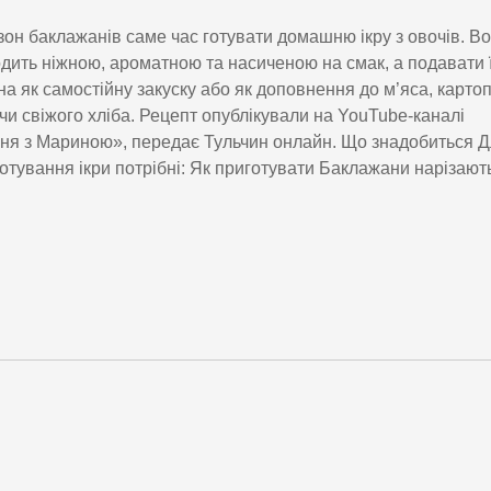
зон баклажанів саме час готувати домашню ікру з овочів. В
дить ніжною, ароматною та насиченою на смак, а подавати ї
а як самостійну закуску або як доповнення до м’яса, картоп
чи свіжого хліба. Рецепт опублікували на YouTube-каналі
ня з Мариною», передає Тульчин онлайн. Що знадобиться 
отування ікри потрібні: Як приготувати Баклажани нарізают