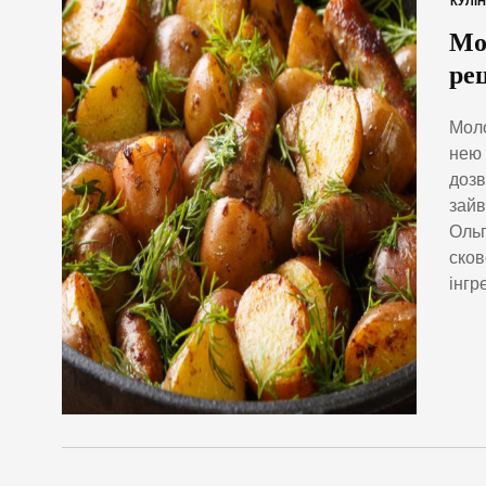
КУЛІН
Мо
ре
Моло
нею 
дозв
зайв
Ольг
сков
інгр