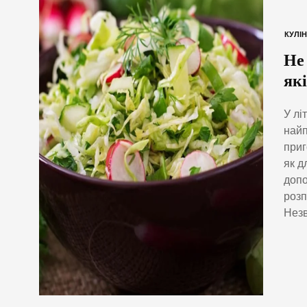
КУЛІН
Не 
як
У лі
найп
приг
як д
допо
розп
Незв