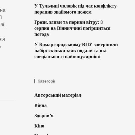
У Тульчині чоловік під час конфлікту
она
поранив знайомого ножем
ї
Грози, зливи та пориви вітру: 8
лі,
серпня на Вінниччині погіршиться
погода
Для
У Комаргородському ВПУ завершили
ь
набір: скільки заяв подали та які
спеціальності найпопулярніші
Категорії
Авторський матеріал
Війна
Здоров’я
Кіно