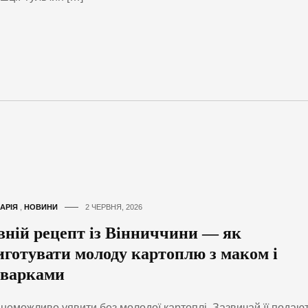
АРІЯ
,
НОВИНИ
2 ЧЕРВНЯ, 2026
вній рецепт із Вінниччини — як
иготувати молоду картоплю з маком і
варками
 неможливо уявити без молодої картоплі. Зазвичай її подаю