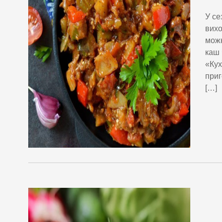
У се
вихо
можн
каш 
«Кух
приг
[…]