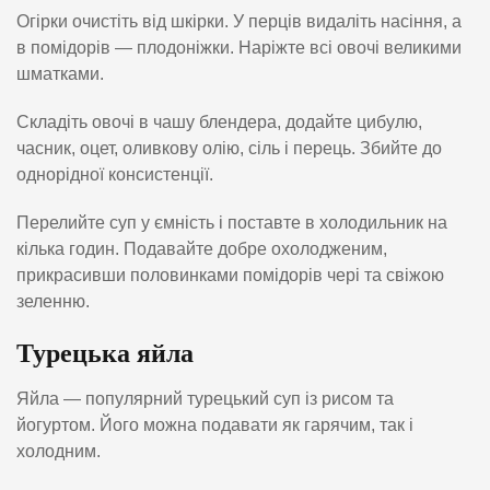
Огірки очистіть від шкірки. У перців видаліть насіння, а
в помідорів — плодоніжки. Наріжте всі овочі великими
шматками.
Складіть овочі в чашу блендера, додайте цибулю,
часник, оцет, оливкову олію, сіль і перець. Збийте до
однорідної консистенції.
Перелийте суп у ємність і поставте в холодильник на
кілька годин. Подавайте добре охолодженим,
прикрасивши половинками помідорів чері та свіжою
зеленню.
Турецька яйла
Яйла — популярний турецький суп із рисом та
йогуртом. Його можна подавати як гарячим, так і
холодним.