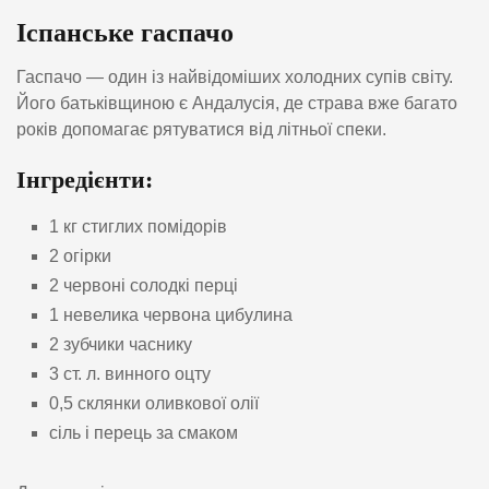
Іспанське гаспачо
Гаспачо — один із найвідоміших холодних супів світу.
Його батьківщиною є Андалусія, де страва вже багато
років допомагає рятуватися від літньої спеки.
Інгредієнти:
1 кг стиглих помідорів
2 огірки
2 червоні солодкі перці
1 невелика червона цибулина
2 зубчики часнику
3 ст. л. винного оцту
0,5 склянки оливкової олії
сіль і перець за смаком