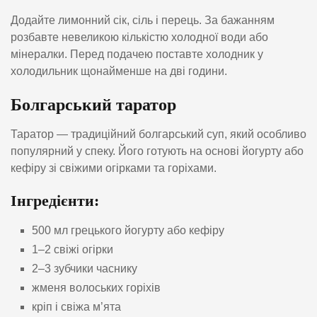
Додайте лимонний сік, сіль і перець. За бажанням
розбавте невеликою кількістю холодної води або
мінералки. Перед подачею поставте холодник у
холодильник щонайменше на дві години.
Болгарський таратор
Таратор — традиційний болгарський суп, який особливо
популярний у спеку. Його готують на основі йогурту або
кефіру зі свіжими огірками та горіхами.
Інгредієнти:
500 мл грецького йогурту або кефіру
1–2 свіжі огірки
2–3 зубчики часнику
жменя волоських горіхів
кріп і свіжа м’ята