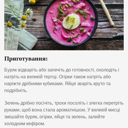
Приготування:
Буряк відваріть або запечіть до готовності, охолодіть і
натріть на великій тертці. Огірки також натріть або
наріжте дрібними кубиками. Яйця зваріть круто та
подрібніть.
Зелень дрібно посічіть, трохи посоліть і злегка перетріть
руками, щоб вона стала ароматнішою. У великій мисці
змішайте буряк, огірки, яйця та зелень, залийте
холодним кефіром.