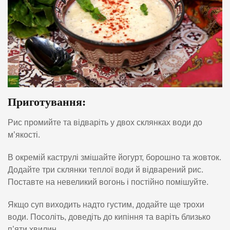
Приготування:
Рис промийте та відваріть у двох склянках води до
м’якості.
В окремій каструлі змішайте йогурт, борошно та жовток.
Додайте три склянки теплої води й відварений рис.
Поставте на невеликий вогонь і постійно помішуйте.
Якщо суп виходить надто густим, додайте ще трохи
води. Посоліть, доведіть до кипіння та варіть близько
п’яти хвилин.