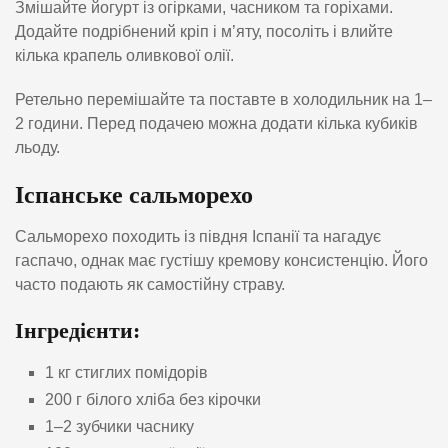
Змішайте йогурт із огірками, часником та горіхами.
Додайте подрібнений кріп і м’яту, посоліть і влийте
кілька крапель оливкової олії.
Ретельно перемішайте та поставте в холодильник на 1–
2 години. Перед подачею можна додати кілька кубиків
льоду.
Іспанське сальморехо
Сальморехо походить із півдня Іспанії та нагадує
гаспачо, однак має густішу кремову консистенцію. Його
часто подають як самостійну страву.
Інгредієнти:
1 кг стиглих помідорів
200 г білого хліба без кірочки
1–2 зубчики часнику