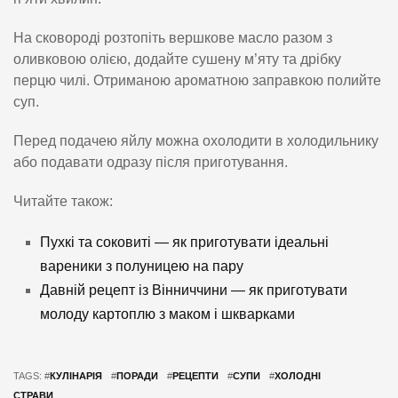
На сковороді розтопіть вершкове масло разом з
оливковою олією, додайте сушену м’яту та дрібку
перцю чилі. Отриманою ароматною заправкою полийте
суп.
Перед подачею яйлу можна охолодити в холодильнику
або подавати одразу після приготування.
Читайте також:
Пухкі та соковиті — як приготувати ідеальні
вареники з полуницею на пару
Давній рецепт із Вінниччини — як приготувати
молоду картоплю з маком і шкварками
TAGS: #
КУЛІНАРІЯ
#
ПОРАДИ
#
РЕЦЕПТИ
#
СУПИ
#
ХОЛОДНІ
СТРАВИ