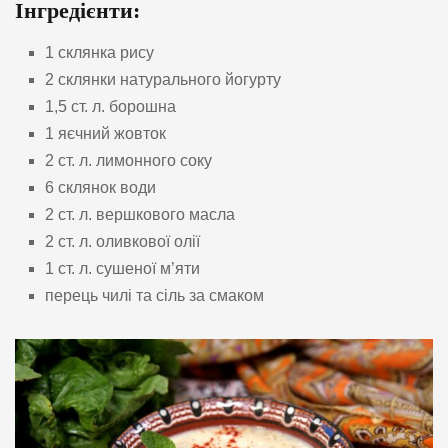
Інгредієнти:
1 склянка рису
2 склянки натурального йогурту
1,5 ст. л. борошна
1 яєчний жовток
2 ст. л. лимонного соку
6 склянок води
2 ст. л. вершкового масла
2 ст. л. оливкової олії
1 ст. л. сушеної м’яти
перець чилі та сіль за смаком