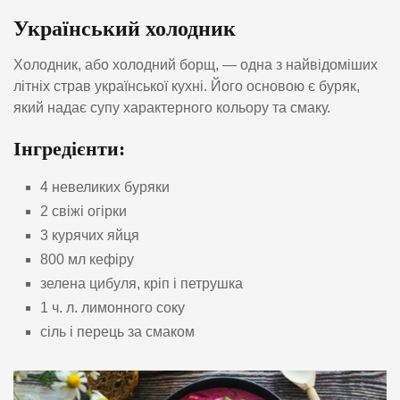
Український холодник
Холодник, або холодний борщ, — одна з найвідоміших
літніх страв української кухні. Його основою є буряк,
який надає супу характерного кольору та смаку.
Інгредієнти:
4 невеликих буряки
2 свіжі огірки
3 курячих яйця
800 мл кефіру
зелена цибуля, кріп і петрушка
1 ч. л. лимонного соку
сіль і перець за смаком