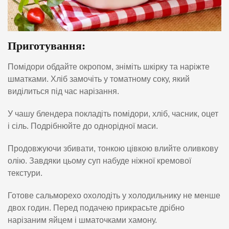
Приготування:
Помідори обдайте окропом, зніміть шкірку та наріжте
шматками. Хліб замочіть у томатному соку, який
виділиться під час нарізання.
У чашу блендера покладіть помідори, хліб, часник, оцет
і сіль. Подрібнюйте до однорідної маси.
Продовжуючи збивати, тонкою цівкою влийте оливкову
олію. Завдяки цьому суп набуде ніжної кремової
текстури.
Готове сальморехо охолодіть у холодильнику не менше
двох годин. Перед подачею прикрасьте дрібно
нарізаним яйцем і шматочками хамону.