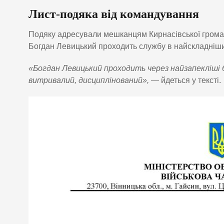
Лист-подяка від командування
Подяку адресували мешканцям Кирнасівської громад
Богдан Левицький проходить службу в найскладніших
«Богдан Левицький проходить через найзапекліші б
витривалий, дисциплінований»,
— йдеться у тексті.