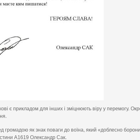
ові є прикладом для інших і зміцнюють віру у перемогу. Ок
ня.
ед громадою як знак поваги до воїна, який «доблесно борон
астини А1619 Олександр Сак.