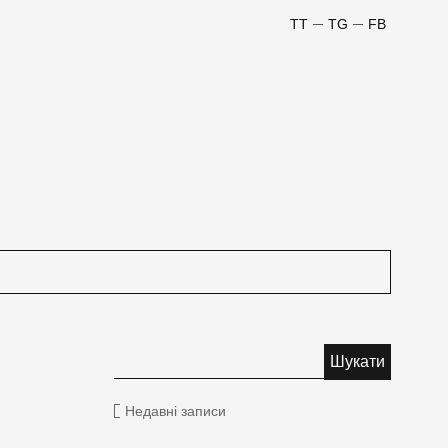
TT
TG
FB
Недавні записи