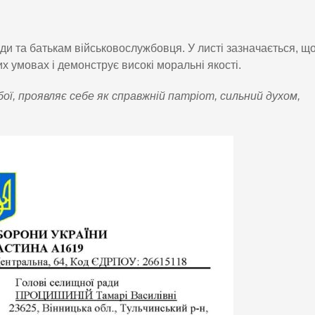
и та батькам військовослужбовця. У листі зазначається, щ
 умовах і демонструє високі моральні якості.
ої, проявляє себе як справжній патріот, сильний духом,