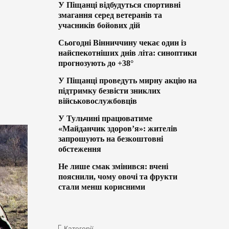
У Піщанці відбудуться спортивні
змагання серед ветеранів та
учасників бойових дій
Сьогодні Вінниччину чекає один із
найспекотніших днів літа: синоптики
прогнозують до +38°
У Піщанці проведуть мирну акцію на
підтримку безвісти зниклих
військовослужбовців
У Тульчині працюватиме
«Майданчик здоров’я»: жителів
запрошують на безкоштовні
обстеження
Не лише смак змінився: вчені
пояснили, чому овочі та фрукти
стали менш корисними
Категорії