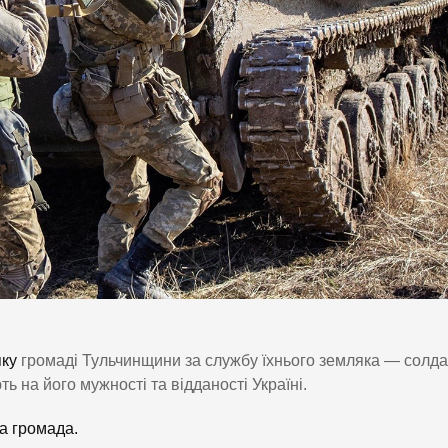
яку
громаді Тульчинщини за службу їхнього земляка — солда
 на його мужності та відданості Україні.
а громада.