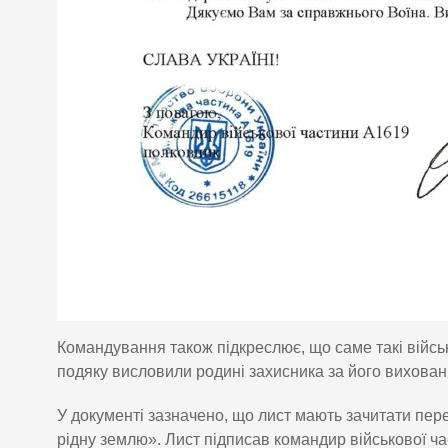
Командування також підкреслює, що саме такі військ
подяку висловили родині захисника за його вихован
У документі зазначено, що лист мають зачитати пер
рідну землю». Лист підписав командир військової ч