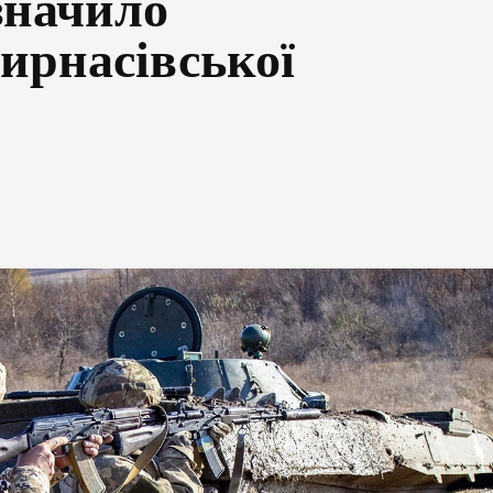
значило
Кирнасівської