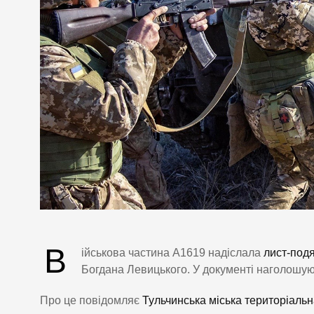
В
ійськова частина А1619 надіслала
лист-под
Богдана Левицького. У документі наголошують
Про це повідомляє
Тульчинська міська територіальн