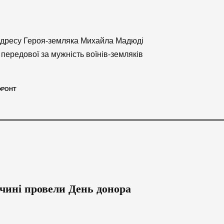
адресу Героя-земляка Михайла Мадюді
передової за мужність воїнів-земляків
ФРОНТ
чині провели День донора