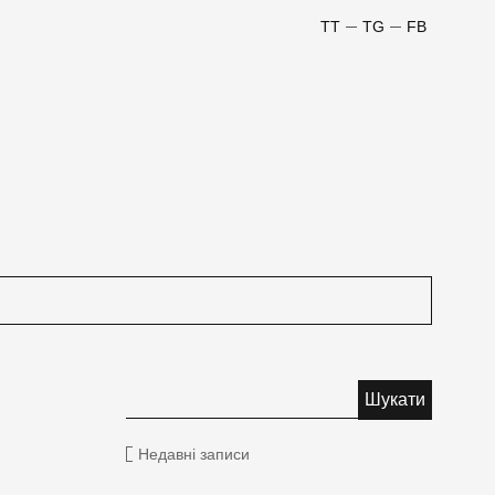
TT
TG
FB
Недавні записи