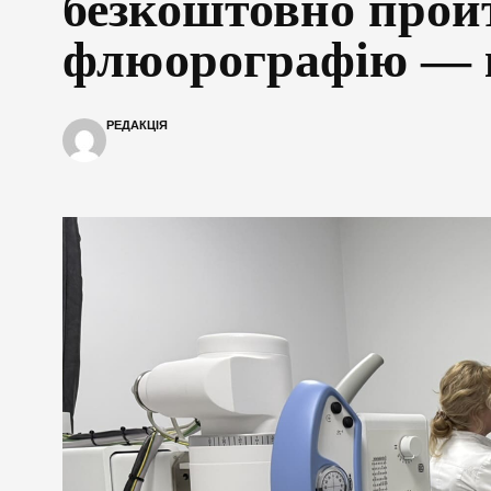
безкоштовно прой
флюорографію — к
РЕДАКЦІЯ