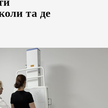
ти
оли та де