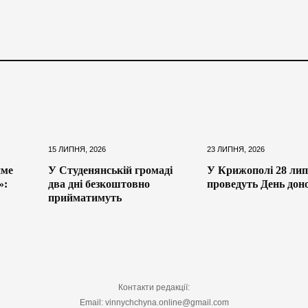
15 ЛИПНЯ, 2026
23 ЛИПНЯ, 2026
име
У Студенянській громаді
У Крижополі 28 ли
»:
два дні безкоштовно
проведуть День дон
прийматимуть
Контакти редакції:
Email: vinnychchyna.online@gmail.com