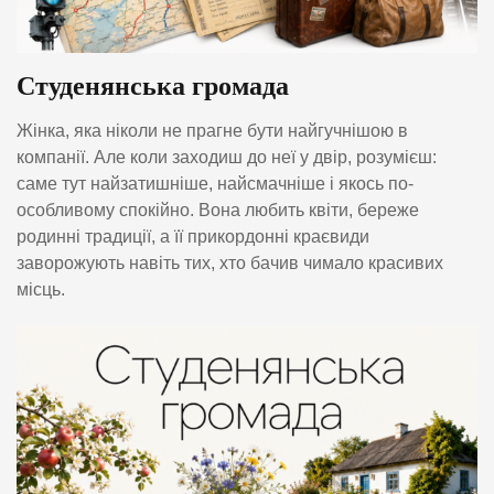
Студенянська громада
Жінка, яка ніколи не прагне бути найгучнішою в
компанії. Але коли заходиш до неї у двір, розумієш:
саме тут найзатишніше, найсмачніше і якось по-
особливому спокійно. Вона любить квіти, береже
родинні традиції, а її прикордонні краєвиди
заворожують навіть тих, хто бачив чимало красивих
місць.