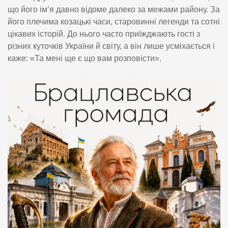
що його ім’я давно відоме далеко за межами району. За
його плечима козацькі часи, старовинні легенди та сотні
цікавих історій. До нього часто приїжджають гості з
різних куточків України й світу, а він лише усміхається і
каже: «Та мені ще є що вам розповісти».