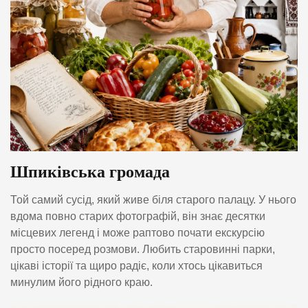
Шпиківська громада
Той самий сусід, який живе біля старого палацу. У нього
вдома повно старих фотографій, він знає десятки
місцевих легенд і може раптово почати екскурсію
просто посеред розмови. Любить старовинні парки,
цікаві історії та щиро радіє, коли хтось цікавиться
минулим його рідного краю.