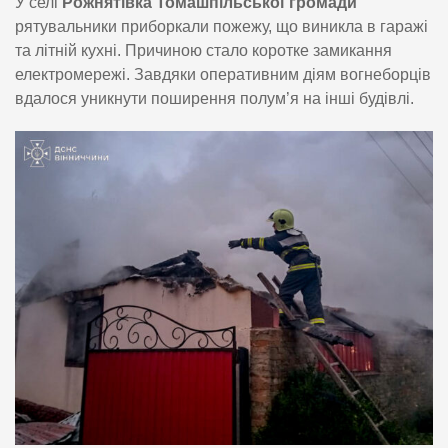
У селі
Рожнятівка Томашпільської громади
рятувальники приборкали пожежу, що виникла в гаражі
та літній кухні. Причиною стало коротке замикання
електромережі. Завдяки оперативним діям вогнеборців
вдалося уникнути поширення полум’я на інші будівлі.