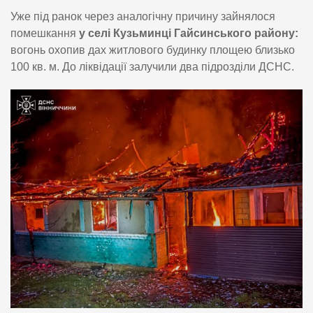
Уже під ранок через аналогічну причину зайнялося
помешкання
у селі Кузьминці Гайсинського району:
вогонь охопив дах житлового будинку площею близько
100 кв. м. До ліквідації залучили два підрозділи ДСНС.