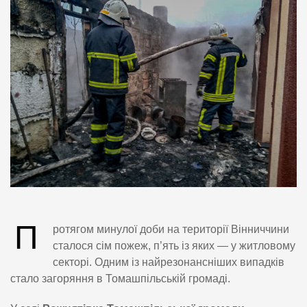
П
ротягом минулої доби на території Вінниччини
сталося сім пожеж, п’ять із яких — у житловому
секторі. Одним із найрезонансніших випадків
стало загоряння в Томашпільській громаді.