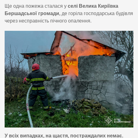
Ще одна пожежа сталася у
селі Велика Киріївка
Бершадської громади,
де горіла господарська будівля
через несправність пічного опалення.
У всіх випадках, на щастя, постраждалих немає.