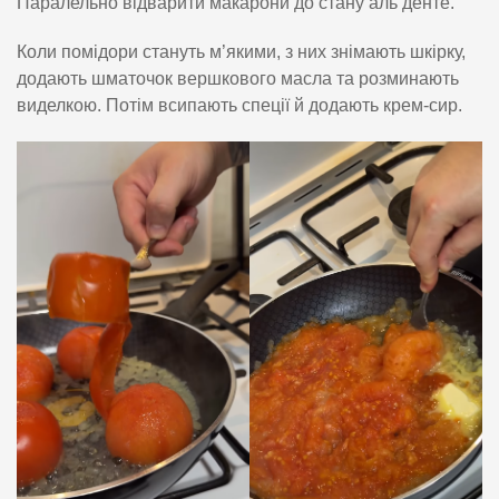
Паралельно відварити макарони до стану аль денте.
Коли помідори стануть м’якими, з них знімають шкірку,
додають шматочок вершкового масла та розминають
виделкою. Потім всипають спеції й додають крем-сир.