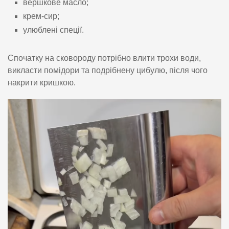
вершкове масло;
крем-сир;
улюблені спеції.
Спочатку на сковороду потрібно влити трохи води,
викласти помідори та подрібнену цибулю, після чого
накрити кришкою.