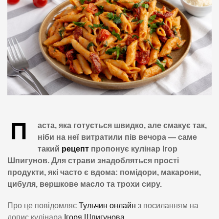
П
аста, яка готується швидко, але смакує так,
ніби на неї витратили пів вечора — саме
такий
рецепт
пропонує кулінар Ігор
Шпигунов. Для страви знадобляться прості
продукти, які часто є вдома: помідори, макарони,
цибуля, вершкове масло та трохи сиру.
Про це повідомляє
Тульчин онлайн
з посиланням на
допис кулінара
Ігоря Шпигунова.